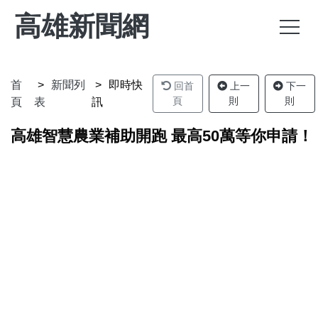
高雄新聞網
首
新聞列
即時快
回首
上一
下一
頁
則
則
頁
表
訊
高雄智慧農業補助開跑 最高50萬等你申請！