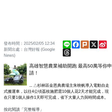
Line
Facebook
Plurk
X
Si
發布時間：2025/02/05 12:34
We
新聞出處：台灣好報 (Google
Threads
News)
高雄智慧農業補助開跑 最高50萬等你申
請！
... △杉林區金恩典農場主朱映帆導入電動自走
式搬運車，以往4公頃荔枝施肥需10個人花2天才能完成，現
在只要1個人操作1天即可完成，省下大量人力與時間成本。
按此閱讀「完整報導」