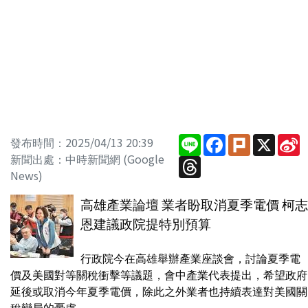
Line
Facebook
Plurk
X
S
發布時間：2025/04/13 20:39
W
新聞出處：中時新聞網 (Google
Threads
News)
高雄產業論壇 業者盼取消夏季電價 柯志
恩建議政院提特別預算
行政院今在高雄舉辦產業座談會，討論夏季電
價及美國對等關稅衝擊等議題，會中產業代表提出，希望政府
延後或取消今年夏季電價，除此之外業者也持續表達對美國關
稅變局的憂慮...