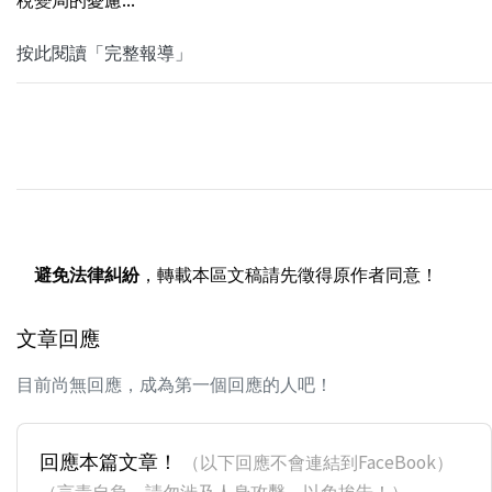
按此閱讀「完整報導」
避免法律糾紛
，轉載本區文稿請先徵得原作者同意！
文章回應
目前尚無回應，成為第一個回應的人吧！
回應本篇文章！
（以下回應不會連結到FaceBook）
（言責自負，請勿涉及人身攻擊，以免挨告！）