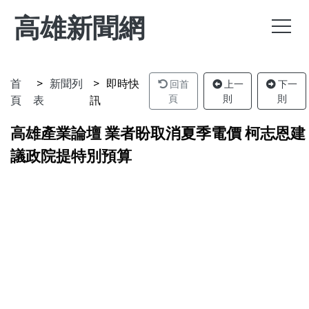
高雄新聞網
首
新聞列
即時快
回首
上一
下一
頁
表
訊
頁
則
則
高雄產業論壇 業者盼取消夏季電價 柯志恩建
議政院提特別預算