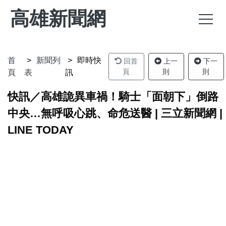
高雄新聞網
首
新聞列
即時快
回首
上一
下一
頁
則
則
頁
表
訊
快訊／高雄詭異車禍！騎士「面朝下」倒路
中央…無呼吸心跳、命危送醫 | 三立新聞網 |
LINE TODAY