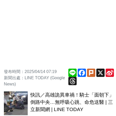
Line
Facebook
Plurk
X
S
發布時間：2025/04/14 07:19
新聞出處：LINE TODAY (Google
Threads
News)
快訊／高雄詭異車禍！騎士「面朝下」
倒路中央…無呼吸心跳、命危送醫 | 三
立新聞網 | LINE TODAY