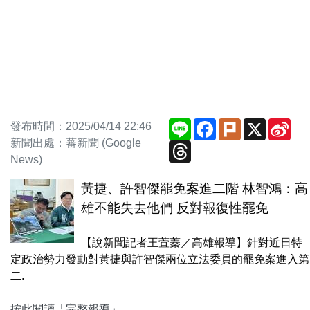
Line
Facebook
Plurk
X
Sin
發布時間：2025/04/14 22:46
We
新聞出處：蕃新聞 (Google
Threads
News)
黃捷、許智傑罷免案進二階 林智鴻：高
雄不能失去他們 反對報復性罷免
【說新聞記者王萓蓁／高雄報導】針對近日特
定政治勢力發動對黃捷與許智傑兩位立法委員的罷免案進入第
二.
按此閱讀「完整報導」