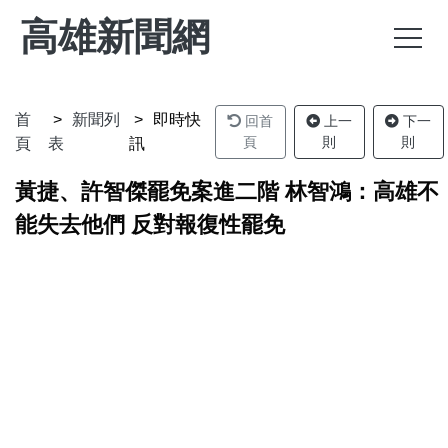
高雄新聞網
首
新聞列
即時快
回首
上一
下一
頁
則
則
頁
表
訊
黃捷、許智傑罷免案進二階 林智鴻：高雄不
能失去他們 反對報復性罷免