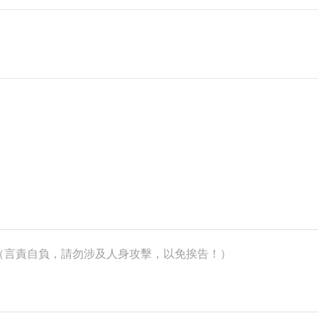
k）（言責自負，請勿涉及人身攻擊，以免挨告！）