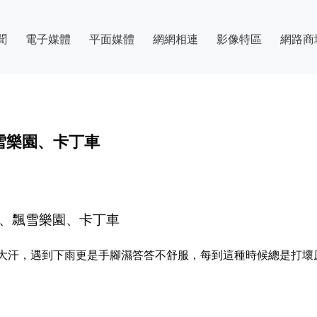
聞
電子媒體
平面媒體
網網相連
影像特區
網路商
雪樂園、卡丁車
宮、飄雪樂園、卡丁車
大汗，遇到下雨更是手腳濕答答不舒服，每到這種時候總是打壞