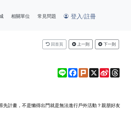
登入/註冊
城
相關單位
常見問題
回首頁
上一則
下一則
Line
Facebook
Plurk
X
Sina
Thre
Weibo
原先計畫，不是懶得出門就是無法進行戶外活動？親朋好友