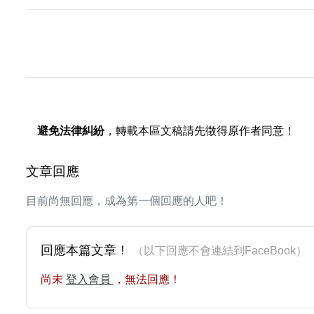
避免法律糾紛
，轉載本區文稿請先徵得原作者同意！
文章回應
目前尚無回應，成為第一個回應的人吧！
回應本篇文章！
（以下回應不會連結到FaceBoo
尚未
登入會員
，無法回應！