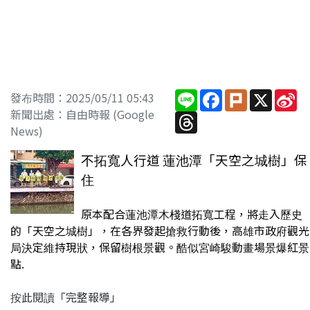
Line
Facebook
Plurk
X
Si
發布時間：2025/05/11 05:43
W
新聞出處：自由時報 (Google
Threads
News)
不拓寬人行道 蓮池潭「天空之城樹」保
住
原本配合蓮池潭木棧道拓寬工程，將走入歷史
的「天空之城樹」，在各界發起搶救行動後，高雄市政府觀光
局決定維持現狀，保留樹根景觀。酷似宮崎駿動畫場景爆紅景
點.
按此閱讀「完整報導」