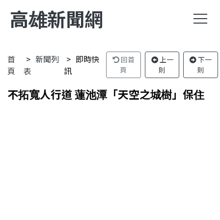
高雄新聞網
首
新聞列
即時快
回首
上一
下一
頁
表
訊
頁
則
則
不拓寬人行道 蓮池潭「天空之城樹」保住