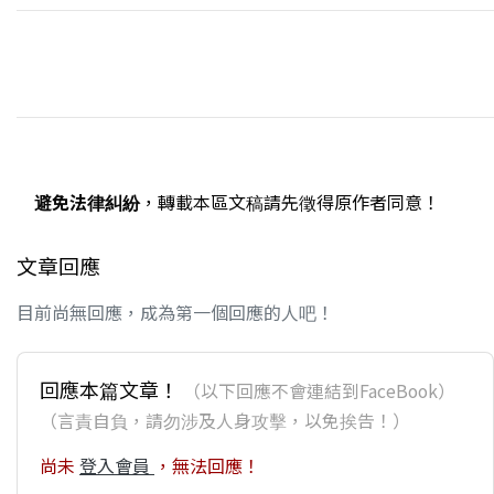
避免法律糾紛
，轉載本區文稿請先徵得原作者同意！
文章回應
目前尚無回應，成為第一個回應的人吧！
回應本篇文章！
（以下回應不會連結到FaceBook）
（言責自負，請勿涉及人身攻擊，以免挨告！）
尚未
登入會員
，無法回應！