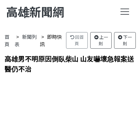
高雄新聞網
首
新聞列
即時快
回首
上一
下一
頁
表
訊
頁
則
則
高雄男不明原因倒臥柴山 山友嚇壞急報案送
醫仍不治