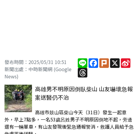
Line
Facebook
Plurk
X
S
發布時間：2025/05/31 10:51
W
新聞出處：中時新聞網 (Google
Threads
News)
高雄男不明原因倒臥柴山 山友嚇壞急報
案送醫仍不治
高雄市鼓山區柴山今天（31日）發生一起意
外，早上7點多，一名53歲呂姓男子不明原因倒地不起，旁邊
還有一輛單車，有山友發現後緊急通報警消，救護人員給予急
救處置後送醫，...