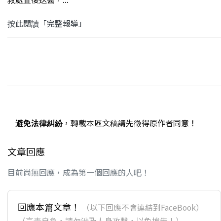
按此閱讀「完整報導」
避免法律糾紛
，轉載本區文稿請先徵得原作者同意！
文章回應
目前尚無回應，成為第一個回應的人吧！
回應本篇文章！
（以下回應不會連結到FaceBook）
（言責自負，請勿涉及人身攻擊，以免挨告！）