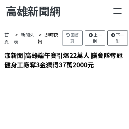
高雄新聞網
首
新聞列
即時快
回首
上一
下一
頁
表
訊
頁
則
則
漾新聞|高雄端午賽引爆22萬人 議會隊奪冠
健身工廠奪3金獨得37萬2000元