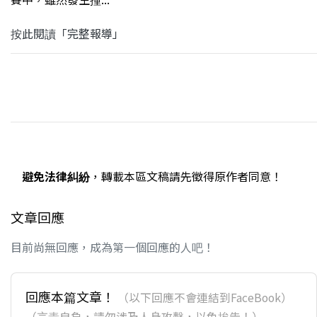
按此閱讀「完整報導」
避免法律糾紛
，轉載本區文稿請先徵得原作者同意！
文章回應
目前尚無回應，成為第一個回應的人吧！
回應本篇文章！
（以下回應不會連結到FaceBook）
（言責自負，請勿涉及人身攻擊，以免挨告！）