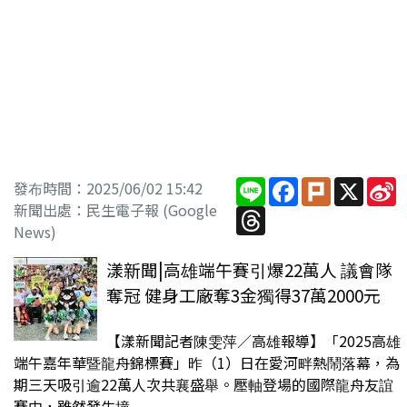
Line
Facebook
Plurk
X
S
發布時間：2025/06/02 15:42
W
新聞出處：民生電子報 (Google
Threads
News)
漾新聞|高雄端午賽引爆22萬人 議會隊
奪冠 健身工廠奪3金獨得37萬2000元
【漾新聞記者陳雯萍／高雄報導】「2025高雄
端午嘉年華暨龍舟錦標賽」昨（1）日在愛河畔熱鬧落幕，為
期三天吸引逾22萬人次共襄盛舉。壓軸登場的國際龍舟友誼
賽中，雖然發生撞...