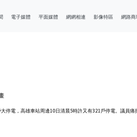
聞
電子媒體
平面媒體
網網相連
影像特區
網路商
畫
00戶大停電，高雄車站周邊10日清晨5時許又有321戶停電。議