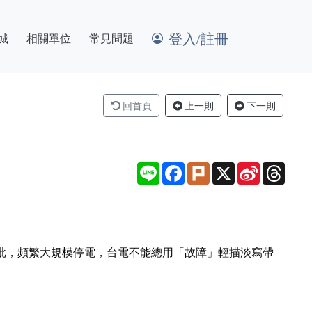
登入/註冊
城
相關單位
常見問題
回首頁
上一則
下一則
Line
Facebook
Plurk
X
Sina
Thre
Weibo
員痛批，頻繁大規模停電，台電不能總用「故障」輕描淡寫帶