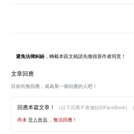
避免法律糾紛
，轉載本區文稿請先徵得原作者同意！
文章回應
目前尚無回應，成為第一個回應的人吧！
回應本篇文章！
（以下回應不會連結到FaceBoo
尚未
登入會員
，無法回應！