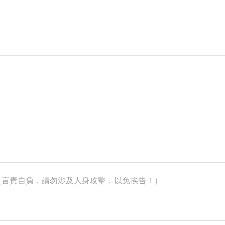
k）（言責自負，請勿涉及人身攻擊，以免挨告！）