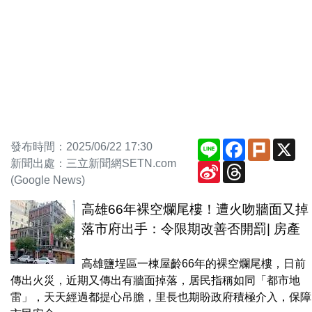
Line
Facebook
Plurk
X
發布時間：2025/06/22 17:30
新聞出處：三立新聞網SETN.com
Sina
Threads
Weibo
(Google News)
高雄66年裸空爛尾樓！遭火吻牆面又掉
落市府出手：令限期改善否開罰| 房產
高雄鹽埕區一棟屋齡66年的裸空爛尾樓，日前
傳出火災，近期又傳出有牆面掉落，居民指稱如同「都市地
雷」，天天經過都提心吊膽，里長也期盼政府積極介入，保障