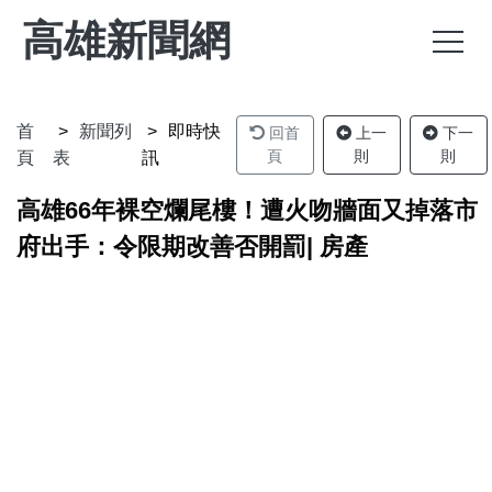
高雄新聞網
首
新聞列
即時快
回首
上一
下一
頁
則
則
頁
表
訊
高雄66年裸空爛尾樓！遭火吻牆面又掉落市
府出手：令限期改善否開罰| 房產