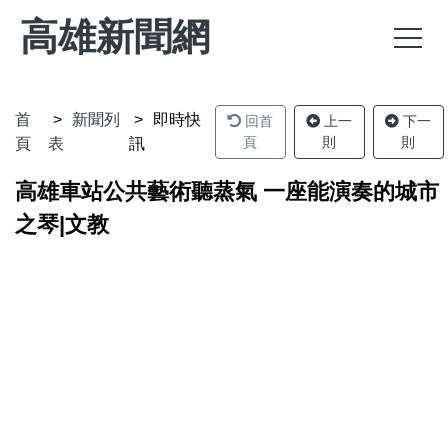
高雄新聞網
首
新聞列
即時快
回首
上一
下一
頁
則
則
頁
表
訊
高雄車站公共藝術聽蒸氣 一座能演奏的城市
之琴|文教