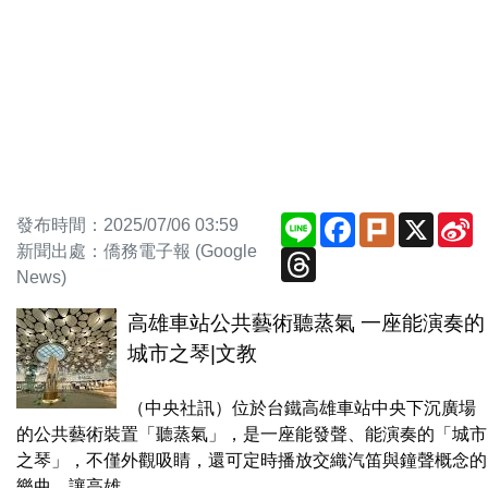
Line
Facebook
Plurk
X
S
發布時間：2025/07/06 03:59
W
新聞出處：僑務電子報 (Google
Threads
News)
高雄車站公共藝術聽蒸氣 一座能演奏的
城市之琴|文教
（中央社訊）位於台鐵高雄車站中央下沉廣場
的公共藝術裝置「聽蒸氣」，是一座能發聲、能演奏的「城市
之琴」，不僅外觀吸睛，還可定時播放交織汽笛與鐘聲概念的
樂曲，讓高雄...