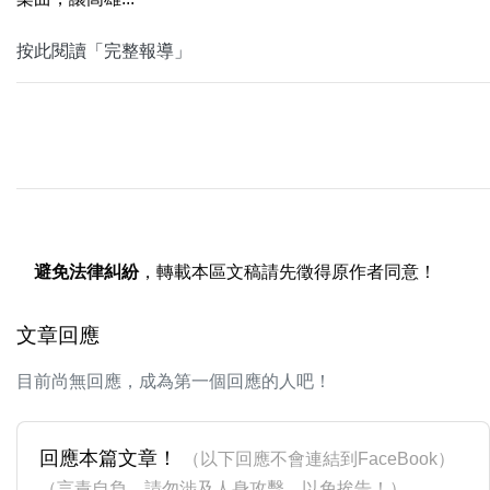
按此閱讀「完整報導」
避免法律糾紛
，轉載本區文稿請先徵得原作者同意！
文章回應
目前尚無回應，成為第一個回應的人吧！
回應本篇文章！
（以下回應不會連結到FaceBook）
（言責自負，請勿涉及人身攻擊，以免挨告！）