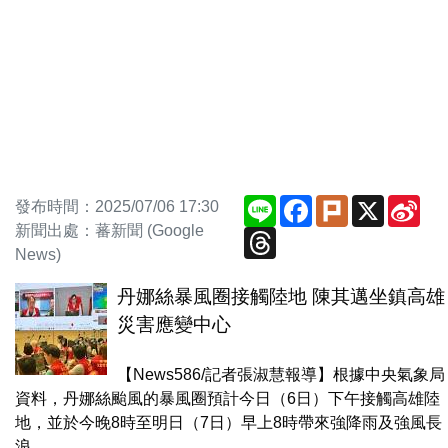
Line
Facebook
Plurk
X
Sin
發布時間：2025/07/06 17:30
We
新聞出處：蕃新聞 (Google
Threads
News)
丹娜絲暴風圈接觸陸地 陳其邁坐鎮高雄
災害應變中心
【News586/記者張淑慧報導】根據中央氣象局
資料，丹娜絲颱風的暴風圈預計今日（6日）下午接觸高雄陸
地，並於今晚8時至明日（7日）早上8時帶來強降雨及強風長
浪。