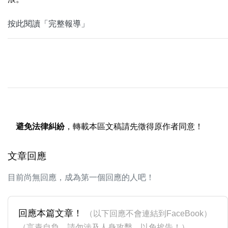
按此閱讀「完整報導」
避免法律糾紛
，轉載本區文稿請先徵得原作者同意！
文章回應
目前尚無回應，成為第一個回應的人吧！
回應本篇文章！
（以下回應不會連結到FaceBook）
（言責自負，請勿涉及人身攻擊，以免挨告！）