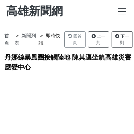
高雄新聞網
首
新聞列
即時快
回首
上一
下一
頁
則
則
頁
表
訊
丹娜絲暴風圈接觸陸地 陳其邁坐鎮高雄災害
應變中心