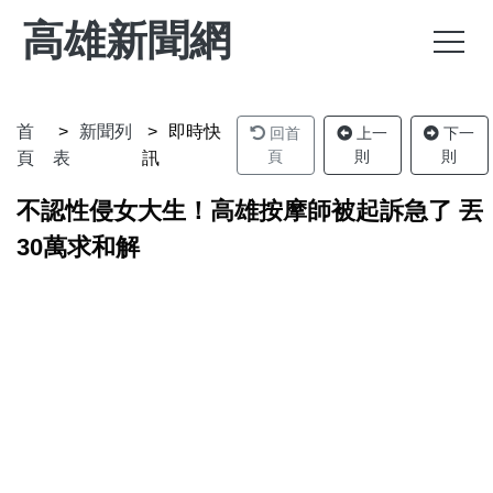
高雄新聞網
首
新聞列
即時快
回首
上一
下一
頁
則
則
頁
表
訊
不認性侵女大生！高雄按摩師被起訴急了 丟
30萬求和解