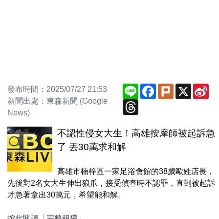
Line
Facebook
Plurk
X
Si
發布時間：2025/07/27 21:53
We
新聞出處：東森新聞 (Google
Threads
News)
不認性侵女大生！高雄按摩師被起訴急
了 丟30萬求和解
高雄市楠梓區一家足浴會館的38歲歐姓店長，
先後對2名女大生伸出狼爪，接受偵查時不認罪，直到被起訴
才急著拿出30萬元，希望能和解。
按此閱讀「完整報導」