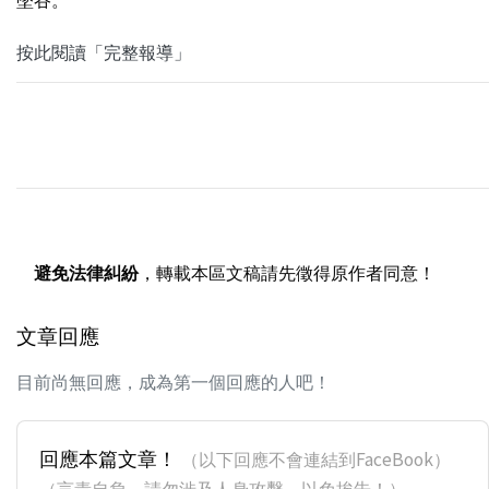
按此閱讀「完整報導」
避免法律糾紛
，轉載本區文稿請先徵得原作者同意！
文章回應
目前尚無回應，成為第一個回應的人吧！
回應本篇文章！
（以下回應不會連結到FaceBook）
（言責自負，請勿涉及人身攻擊，以免挨告！）