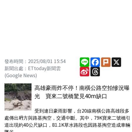
Line
Facebook
Plurk
X
發布時間：2025/08/01 15:54
新聞出處：ETtoday新聞雲
Sina
Threads
Weibo
(Google News)
高雄豪雨炸不停！南橫公路空拍慘況曝
光 寶來二號橋驚見40m缺口
受到連日豪雨影響，台20線南橫公路高雄段多
處傳出坍方與路基掏空，交通中斷。其中，79K寶來二號橋引
道出現約40公尺缺口，81.1K草水路段也因路基掏空造成車輛
墜谷。