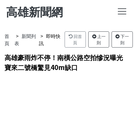
高雄新聞網
首
新聞列
即時快
回首
上一
下一
頁
表
訊
頁
則
則
高雄豪雨炸不停！南橫公路空拍慘況曝光
寶來二號橋驚見40m缺口