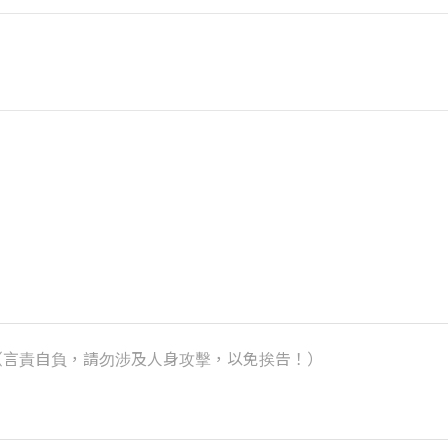
k）（言責自負，請勿涉及人身攻擊，以免挨告！）