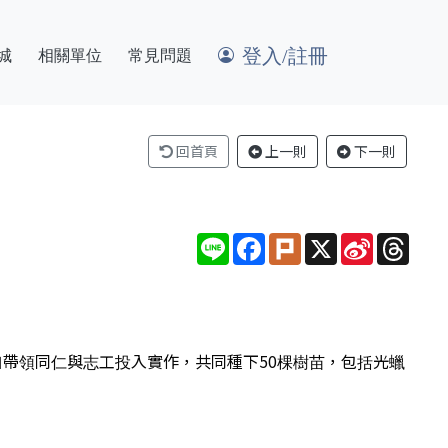
登入/註冊
城
相關單位
常見問題
回首頁
上一則
下一則
Line
Facebook
Plurk
X
Sina
Thre
Weibo
自帶領同仁與志工投入實作，共同種下50棵樹苗，包括光蠟