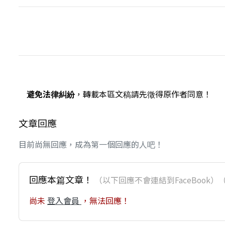
避免法律糾紛
，轉載本區文稿請先徵得原作者同意！
文章回應
目前尚無回應，成為第一個回應的人吧！
回應本篇文章！
（以下回應不會連結到FaceBoo
尚未
登入會員
，無法回應！