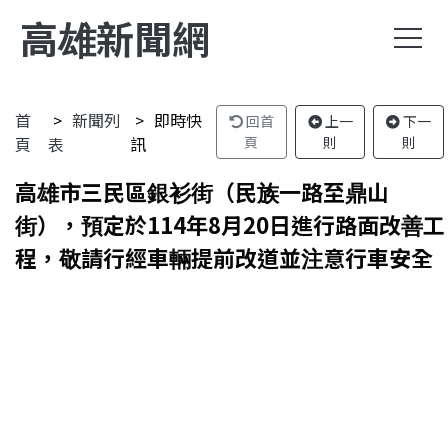
高雄新聞網
首
新聞列
即時快
回首
上一
下一
頁
表
訊
頁
則
則
高雄市三民區銀衫街（民族一路至鼎山
街），預定於114年8月20日進行路面改善工
程，敬請行經車輛提前改道並注意行車安全