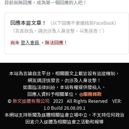
目前尚無回應，成為第一個回應的人吧！
回應本篇文章！
（以下回應不會連結到FaceBook）
（言責自負，請勿涉及人身攻擊，以免挨告！）
尚未
登入會員
，無法回應！
本站為言論自主平台，相關圖文上載皆設有追蹤機制，
網友請謹慎發言，勿涉及人身攻擊！
如面臨法律糾紛，本站有權提供發稿人、
回應人資料予相關單位。
◎服務條款
©
新文媒體有限公司
2023 All Rights Reserved VER:
1.0 Build 26.08.09.1
本網站支持新聞及媒體相關協會立場中立，不支持任何政治
因素介入媒體及相關協會之活動和報導