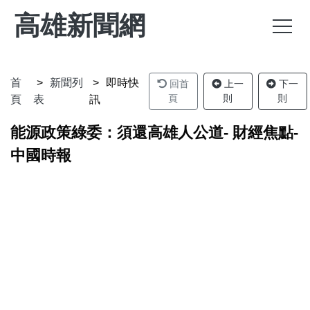
高雄新聞網
首
新聞列
即時快
回首
上一
下一
頁
則
則
頁
表
訊
能源政策綠委：須還高雄人公道- 財經焦點-
中國時報