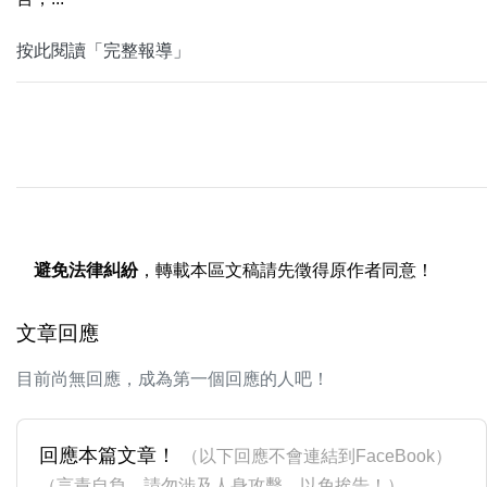
按此閱讀「完整報導」
避免法律糾紛
，轉載本區文稿請先徵得原作者同意！
文章回應
目前尚無回應，成為第一個回應的人吧！
回應本篇文章！
（以下回應不會連結到FaceBook）
（言責自負，請勿涉及人身攻擊，以免挨告！）