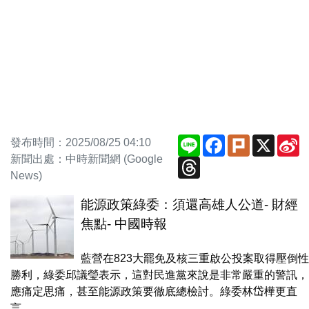
Line
Facebook
Plurk
X
S
發布時間：2025/08/25 04:10
W
新聞出處：中時新聞網 (Google
Threads
News)
能源政策綠委：須還高雄人公道- 財經
焦點- 中國時報
藍營在823大罷免及核三重啟公投案取得壓倒性
勝利，綠委邱議瑩表示，這對民進黨來說是非常嚴重的警訊，
應痛定思痛，甚至能源政策要徹底總檢討。綠委林岱樺更直
言，...