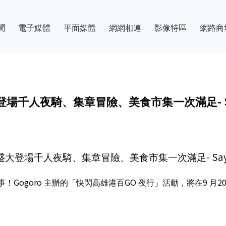
聞
電子媒體
平面媒體
網網相連
影像特區
網路商
盛大登場千人夜騎、集章冒險、美食市集一次滿足- Sa
20 盛大登場千人夜騎、集章冒險、美食市集一次滿足- SayD
Gogoro 主辦的「快閃高雄港百GO 夜行」活動，將在9 月