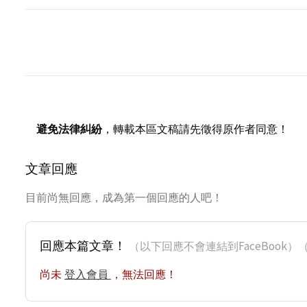
避免法律糾紛
，轉載本區文稿請先徵得原作者同意！
文章回應
目前尚無回應，成為第一個回應的人吧！
回應本篇文章！
（以下回應不會連結到FaceBoo
尚未
登入會員
，無法回應！