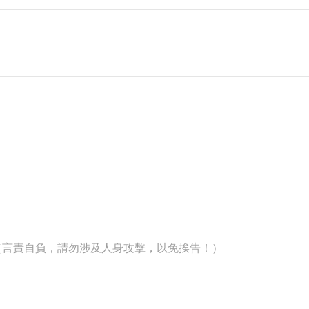
k）（言責自負，請勿涉及人身攻擊，以免挨告！）