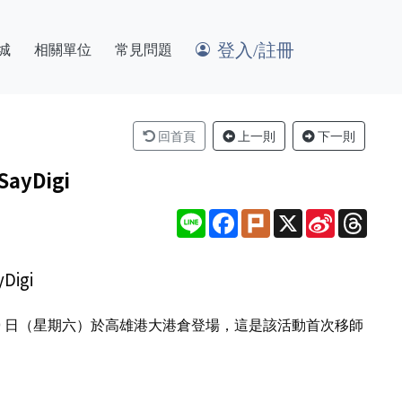
登入/註冊
城
相關單位
常見問題
回首頁
上一則
下一則
yDigi
Line
Facebook
Plurk
X
Sina
Thre
Weibo
igi
20 日（星期六）於高雄港大港倉登場，這是該活動首次移師