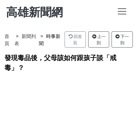
高雄新聞網
首
新聞列
時事新
回首
上一
下一
頁
表
聞
頁
則
則
發現毒品後，父母該如何跟孩子談「戒
毒」？