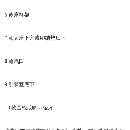
6.後座杯架
7.駕駛座下方或腳踏墊底下
8.通風口
9.引擎蓋底下
10.收音機或喇叭後方