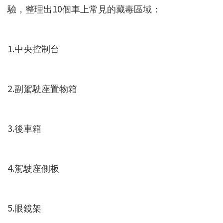
驗，整理出10個車上常見的藏毒區域：
1.中央控制台
2.副駕駛座置物箱
3.後車箱
4.駕駛座側板
5.眼鏡架