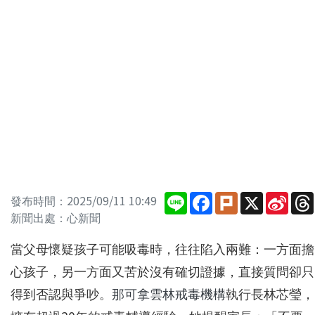
Line
Facebook
Plurk
X
Sina
發布時間：2025/09/11 10:49
Wei
新聞出處：心新聞
當父母懷疑孩子可能吸毒時，往往陷入兩難：一方面擔
心孩子，另一方面又苦於沒有確切證據，直接質問卻只
得到否認與爭吵。
那可拿雲林戒毒機構
執行長林芯瑩，