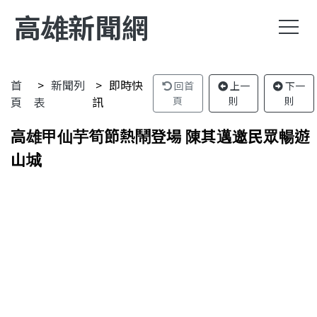
高雄新聞網
首
新聞列
即時快
回首
上一
下一
頁
表
訊
頁
則
則
高雄甲仙芋筍節熱鬧登場 陳其邁邀民眾暢遊
山城