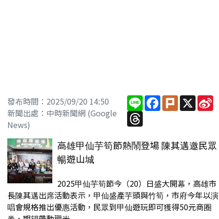
Line
Facebook
Plurk
X
S
發布時間：2025/09/20 14:50
W
新聞出處：中時新聞網 (Google
Threads
News)
高雄甲仙芋筍節熱鬧登場 陳其邁邀民眾
暢遊山城
2025甲仙芋筍節今（20）日盛大開幕，高雄市
長陳其邁出席活動表示，甲仙盛產芋頭與竹筍，市府今年以演
唱會規格推出優惠活動，民眾到甲仙遊玩即可獲得50元商圈
券，期望帶動觀光...