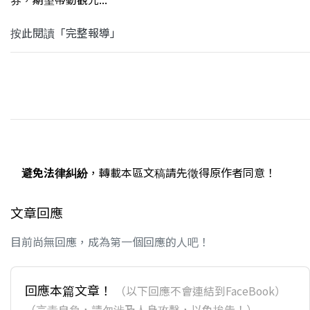
按此閱讀「完整報導」
避免法律糾紛
，轉載本區文稿請先徵得原作者同意！
文章回應
目前尚無回應，成為第一個回應的人吧！
回應本篇文章！
（以下回應不會連結到FaceBook）
（言責自負，請勿涉及人身攻擊，以免挨告！）