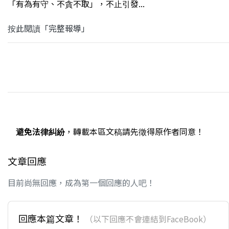
「有為有守、不貪不取」，不止引發...
按此閱讀「完整報導」
避免法律糾紛
，轉載本區文稿請先徵得原作者同意！
文章回應
目前尚無回應，成為第一個回應的人吧！
回應本篇文章！
（以下回應不會連結到FaceBook）