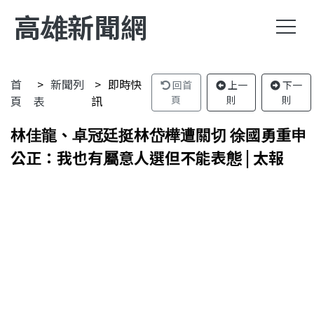
高雄新聞網
首
新聞列
即時快
回首
上一
下一
頁
表
訊
頁
則
則
林佳龍、卓冠廷挺林岱樺遭關切 徐國勇重申
公正：我也有屬意人選但不能表態 | 太報