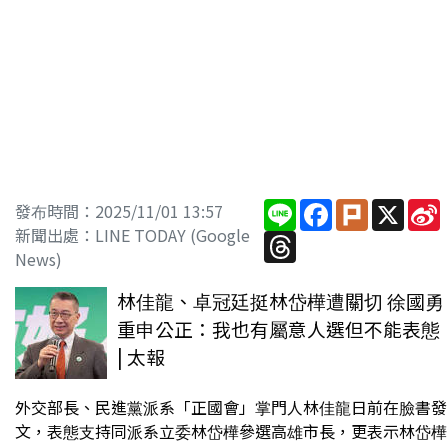
Line
Facebook
Plurk
X
S
發布時間：2025/11/01 13:57
新聞出處：LINE TODAY (Google
Threads
News)
林佳龍、卓冠廷挺林岱樺遭關切 徐國勇
重申公正：我也有屬意人選但不能表態
| 太報
外交部長、民進黨派系「正國會」掌門人林佳龍日前在臉書發
文，表態支持同派系立委林岱樺參選高雄市長，更表示林岱樺