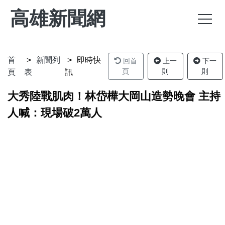
高雄新聞網
首
新聞列
即時快
回首
上一
下一
頁
則
則
頁
表
訊
大秀陸戰肌肉！林岱樺大岡山造勢晚會 主持
人喊：現場破2萬人