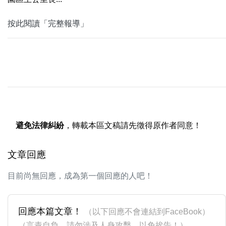
按此閱讀「完整報導」
避免法律糾紛
，轉載本區文稿請先徵得原作者同意！
文章回應
目前尚無回應，成為第一個回應的人吧！
回應本篇文章！
（以下回應不會連結到FaceBook）
（言責自負，請勿涉及人身攻擊，以免挨告！）