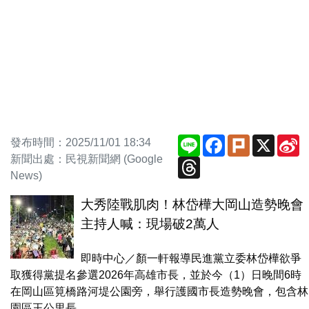
Line
Facebook
Plurk
X
S
發布時間：2025/11/01 18:34
W
新聞出處：民視新聞網 (Google
Threads
News)
大秀陸戰肌肉！林岱樺大岡山造勢晚會
主持人喊：現場破2萬人
即時中心／顏一軒報導民進黨立委林岱樺欲爭
取獲得黨提名參選2026年高雄市長，並於今（1）日晚間6時
在岡山區筧橋路河堤公園旁，舉行護國市長造勢晚會，包含林
園區王公里長...