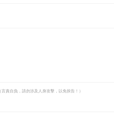
k）（言責自負，請勿涉及人身攻擊，以免挨告！）