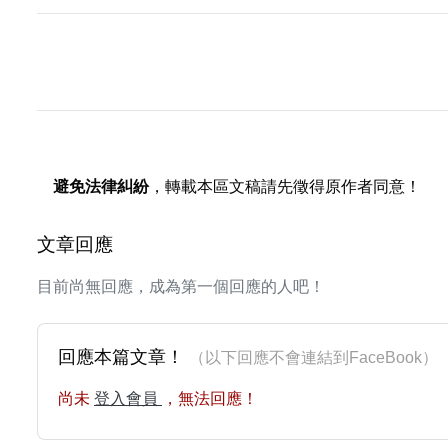
避免法律糾紛
，轉載本區文稿請先徵得原作者同意！
文章回應
目前尚無回應，成為第一個回應的人吧！
回應本篇文章！
（以下回應不會連結到FaceBoo
尚未
登入會員
，無法回應！