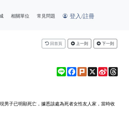
登入/註冊
城
相關單位
常見問題
回首頁
上一則
下一則
Line
Facebook
Plurk
X
Sina
Thre
Weibo
發現男子已明顯死亡，據悉該處為死者女性友人家，當時收