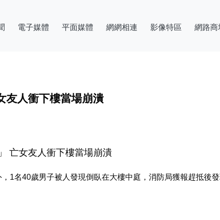
聞
電子媒體
平面媒體
網網相連
影像特區
網路商
女友人衝下樓當場崩潰
」 亡女友人衝下樓當場崩潰
外，1名40歲男子被人發現倒臥在大樓中庭，消防局獲報趕抵後