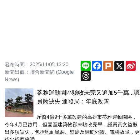
Line
Facebook
Plurk
X
S
發布時間：2025/11/05 13:20
W
新聞出處：聯合新聞網 (Google
Threads
News)
苓雅運動園區驗收未完又追加5千萬...議
員揪缺失 運發局：年底改善
斥資4億9千多萬改建的高雄市苓雅運動園區，
今年4月已啟用，但園區建築物卻未驗收完畢，議員黃文益揪
出多項缺失，包括地面龜裂、壁癌及鋼筋外露、電梯故障，更
指出招商停滯，...