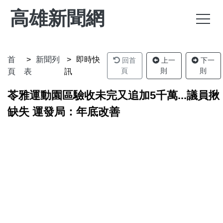
高雄新聞網
首
新聞列
即時快
回首
上一
下一
頁
則
則
頁
表
訊
苓雅運動園區驗收未完又追加5千萬...議員揪
缺失 運發局：年底改善