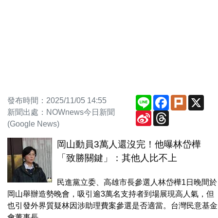
Line
Facebook
Plurk
X
發布時間：2025/11/05 14:55
新聞出處：NOWnews今日新聞
Sina
Threads
Weibo
(Google News)
岡山動員3萬人還沒完！他曝林岱樺
「致勝關鍵」：其他人比不上
民進黨立委、高雄市長參選人林岱樺1日晚間於
岡山舉辦造勢晚會，吸引逾3萬名支持者到場展現高人氣，但
也引發外界質疑林因涉助理費案參選是否適當。台灣民意基金
會董事長.