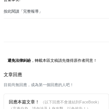
按此閱讀「完整報導」
避免法律糾紛
，轉載本區文稿請先徵得原作者同意！
文章回應
目前尚無回應，成為第一個回應的人吧！
回應本篇文章！
（以下回應不會連結到FaceBook）
（言責自負，請勿涉及人身攻擊，以免挨告！）