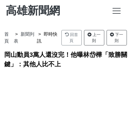
高雄新聞網
首
新聞列
即時快
回首
上一
下一
頁
則
則
頁
表
訊
岡山動員3萬人還沒完！他曝林岱樺「致勝關
鍵」：其他人比不上