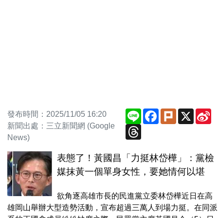
Line
Facebook
Plurk
X
S
發布時間：2025/11/05 16:20
W
新聞出處：三立新聞網 (Google
Threads
News)
表態了！黃國昌「力挺林岱樺」：黨檢
媒抹黃一個單身女性，要她情何以堪
欲角逐高雄市長的民進黨立委林岱樺近日在高
雄岡山舉辦大型造勢活動，宣布超過三萬人到場力挺。在同派