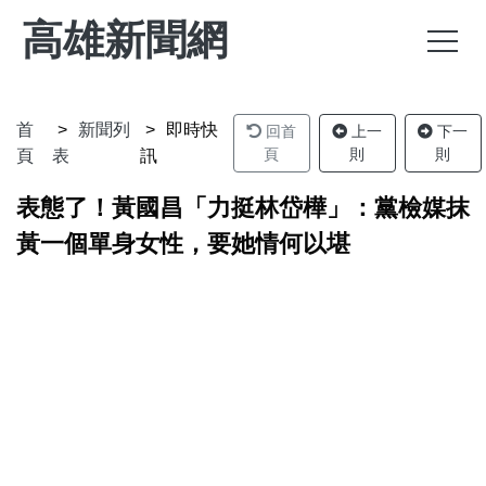
高雄新聞網
首
新聞列
即時快
回首
上一
下一
頁
則
則
頁
表
訊
表態了！黃國昌「力挺林岱樺」：黨檢媒抹
黃一個單身女性，要她情何以堪