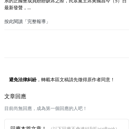
系的正國會成員紛紛缺席之際，民眾黨主席黃國昌今（5）日
最新發聲，...
按此閱讀「完整報導」
避免法律糾紛
，轉載本區文稿請先徵得原作者同意！
文章回應
目前尚無回應，成為第一個回應的人吧！
回應本篇文章！
（以下回應不會連結到FaceBook）