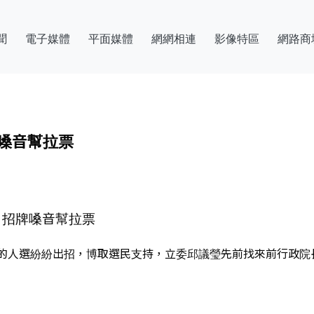
聞
電子媒體
平面媒體
網網相連
影像特區
網路商
牌嗓音幫拉票
 招牌嗓音幫拉票
的人選紛紛出招，博取選民支持，立委邱議瑩先前找來前行政院