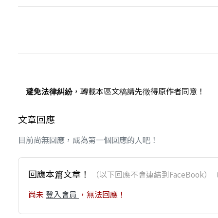
避免法律糾紛
，轉載本區文稿請先徵得原作者同意！
文章回應
目前尚無回應，成為第一個回應的人吧！
回應本篇文章！
（以下回應不會連結到FaceBoo
尚未
登入會員
，無法回應！