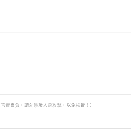
k）（言責自負，請勿涉及人身攻擊，以免挨告！）