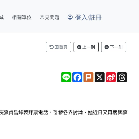
登入/註冊
城
相關單位
常見問題
回首頁
上一則
下一則
Line
Facebook
Plurk
X
Sina
Thre
Weibo
長蘇貞昌錄製拜票電話，引發各界討論，她近日又再度與蘇