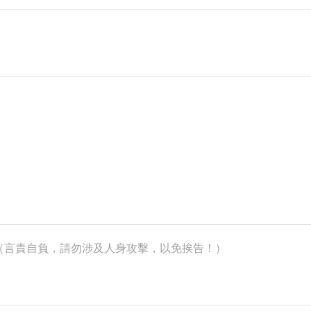
k）（言責自負，請勿涉及人身攻擊，以免挨告！）