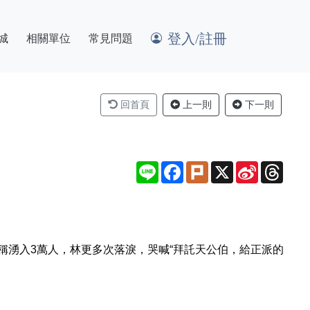
登入/註冊
城
相關單位
常見問題
回首頁
上一則
下一則
Line
Facebook
Plurk
X
Sina
Thre
Weibo
宣稱湧入3萬人，林更多次落淚，哭喊“拜託天公伯，給正派的