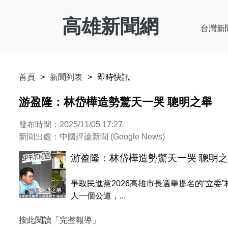
高雄新聞網
台灣新
首頁
新聞列表
即時快訊
游盈隆：林岱樺造勢驚天一哭 聰明之舉
發布時間：2025/11/05 17:27
新聞出處：中國評論新聞 (Google News)
游盈隆：林岱樺造勢驚天一哭 聰明
爭取民進黨2026高雄市長選舉提名的“立
人一個公道，...
按此閱讀「完整報導」