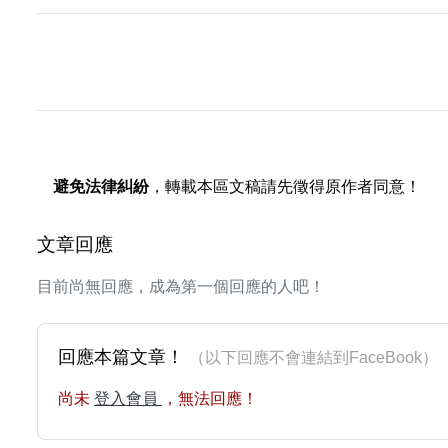
避免法律糾紛
，轉載本區文稿請先徵得原作者同意！
文章回應
目前尚無回應，成為第一個回應的人吧！
回應本篇文章！
（以下回應不會連結到FaceBoo
尚未
登入會員
，無法回應！