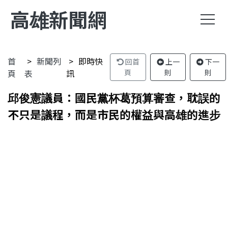
高雄新聞網
首
新聞列
即時快
回首
上一
下一
頁
表
訊
頁
則
則
邱俊憲議員：國民黨杯葛預算審查，耽誤的
不只是議程，而是市民的權益與高雄的進步