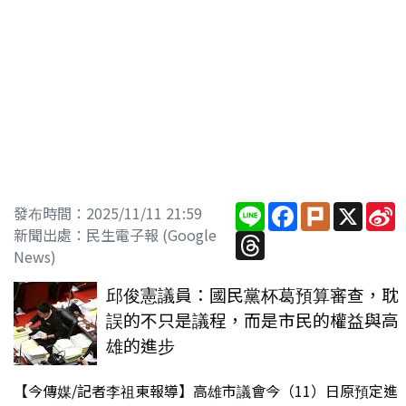
Line
Facebook
Plurk
X
S
發布時間：2025/11/11 21:59
W
新聞出處：民生電子報 (Google
Threads
News)
邱俊憲議員：國民黨杯葛預算審查，耽
誤的不只是議程，而是市民的權益與高
雄的進步
【今傳媒/記者李祖東報導】高雄市議會今（11）日原預定進