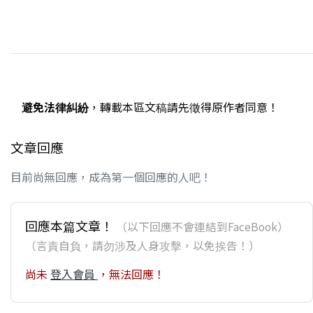
避免法律糾紛
，轉載本區文稿請先徵得原作者同意！
文章回應
目前尚無回應，成為第一個回應的人吧！
回應本篇文章！
（以下回應不會連結到FaceBook）
（言責自負，請勿涉及人身攻擊，以免挨告！）
尚未
登入會員
，無法回應！