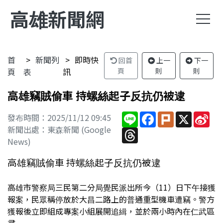
高雄新聞網
首
新聞列
即時快
回首
上一
下一
頁
表
訊
頁
則
則
高雄竊賊偷車 持螺絲起子反抗仍被逮
Line
Facebook
Plurk
X
Sin
發布時間：2025/11/12 09:45
We
新聞出處：東森新聞 (Google
Threads
News)
高雄竊賊偷車 持螺絲起子反抗仍被逮
高雄市警察局三民第二分局覺民派出所今（11）日下午接獲
報案，民眾稱停放於大昌二路上的普通重型機車遭竊。警方
獲報後立即組成專案小組展開追緝，並於兩小時內在仁武區