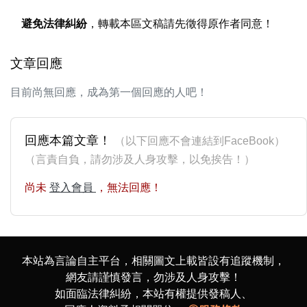
避免法律糾紛
，轉載本區文稿請先徵得原作者同意！
文章回應
目前尚無回應，成為第一個回應的人吧！
回應本篇文章！
（以下回應不會連結到FaceBook）
（言責自負，請勿涉及人身攻擊，以免挨告！）
尚未
登入會員
，無法回應！
本站為言論自主平台，相關圖文上載皆設有追蹤機制，
網友請謹慎發言，勿涉及人身攻擊！
如面臨法律糾紛，本站有權提供發稿人、