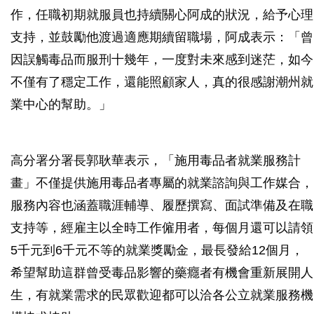
作，任職初期就服員也持續關心阿成的狀況，給予心理
支持，並鼓勵他渡過適應期續留職場，阿成表示：「曾
因誤觸毒品而服刑十幾年，一度對未來感到迷茫，如今
不僅有了穩定工作，還能照顧家人，真的很感謝潮州就
業中心的幫助。」
高分署分署長郭耿華表示，「施用毒品者就業服務計
畫」不僅提供施用毒品者專屬的就業諮詢與工作媒合，
服務內容也涵蓋職涯輔導、履歷撰寫、面試準備及在職
支持等，經雇主以全時工作僱用者，每個月還可以請領
5千元到6千元不等的就業獎勵金，最長發給12個月，
希望幫助這群曾受毒品影響的藥癮者有機會重新展開人
生，有就業需求的民眾歡迎都可以洽各公立就業服務機