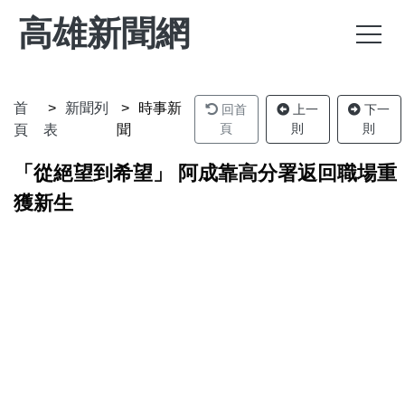
高雄新聞網
首
新聞列
時事新
回首
上一
下一
頁
則
則
頁
表
聞
「從絕望到希望」 阿成靠高分署返回職場重
獲新生