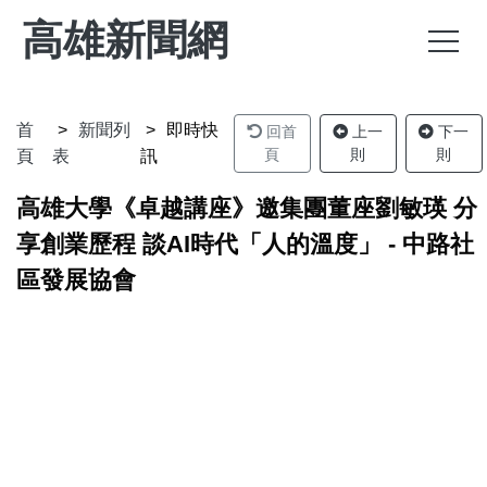
高雄新聞網
首
新聞列
即時快
回首
上一
下一
頁
則
則
頁
表
訊
高雄大學《卓越講座》邀集團董座劉敏瑛 分
享創業歷程 談AI時代「人的溫度」 - 中路社
區發展協會