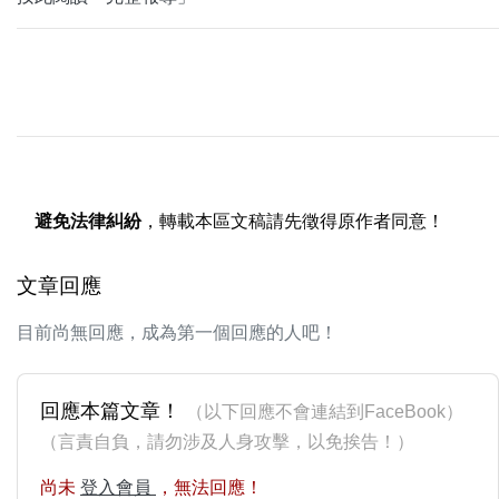
避免法律糾紛
，轉載本區文稿請先徵得原作者同意！
文章回應
目前尚無回應，成為第一個回應的人吧！
回應本篇文章！
（以下回應不會連結到FaceBook）
（言責自負，請勿涉及人身攻擊，以免挨告！）
尚未
登入會員
，無法回應！