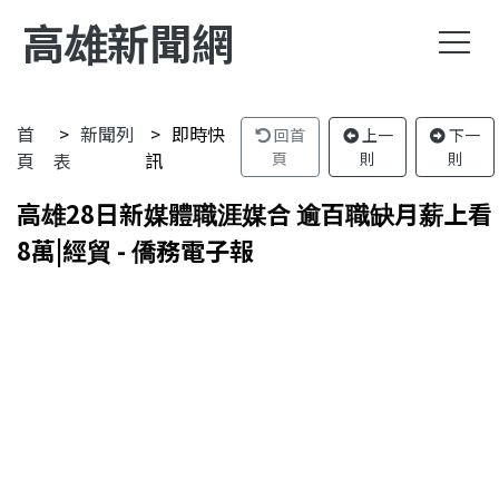
高雄新聞網
首
新聞列
即時快
回首
上一
下一
頁
表
訊
頁
則
則
高雄28日新媒體職涯媒合 逾百職缺月薪上看
8萬|經貿 - 僑務電子報