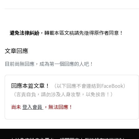
避免法律糾紛
，轉載本區文稿請先徵得原作者同意！
文章回應
目前尚無回應，成為第一個回應的人吧！
回應本篇文章！
（以下回應不會連結到FaceBook）
（言責自負，請勿涉及人身攻擊，以免挨告！）
尚未
登入會員
，無法回應！