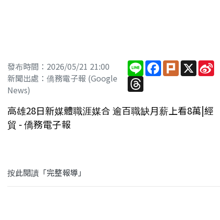
Line
Facebook
Plurk
X
S
發布時間：2026/05/21 21:00
W
新聞出處：僑務電子報 (Google
Threads
News)
高雄28日新媒體職涯媒合 逾百職缺月薪上看8萬|經
貿 - 僑務電子報
按此閱讀「完整報導」