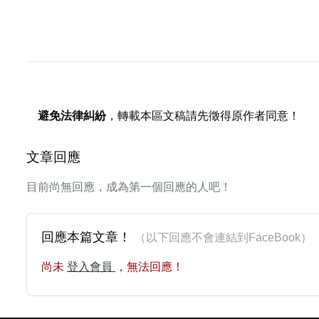
避免法律糾紛
，轉載本區文稿請先徵得原作者同意！
文章回應
目前尚無回應，成為第一個回應的人吧！
回應本篇文章！
（以下回應不會連結到FaceBoo
尚未
登入會員
，無法回應！