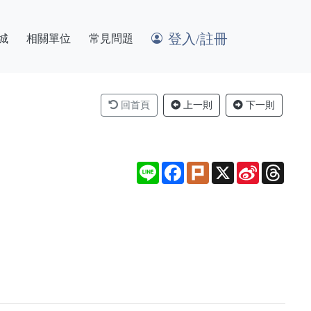
登入/註冊
城
相關單位
常見問題
回首頁
上一則
下一則
Line
Facebook
Plurk
X
Sina
Thre
Weibo