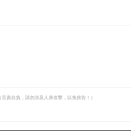
k）（言責自負，請勿涉及人身攻擊，以免挨告！）