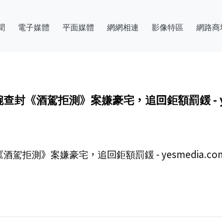
聞
電子媒體
平面媒體
網網相連
影像特區
網路商
《酒駕拒測》案嫌豪宅，追回鉅額罰鍰 - yesm
測》案嫌豪宅，追回鉅額罰鍰 - yesmedia.com