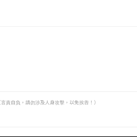
k）（言責自負，請勿涉及人身攻擊，以免挨告！）