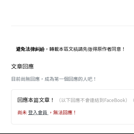
避免法律糾紛
，轉載本區文稿請先徵得原作者同意！
文章回應
目前尚無回應，成為第一個回應的人吧！
回應本篇文章！
（以下回應不會連結到FaceBoo
尚未
登入會員
，無法回應！