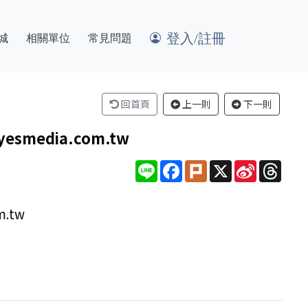
登入/註冊
城
相關單位
常見問題
回首頁
上一則
下一則
edia.com.tw
Line
Facebook
Plurk
X
Sina
Thre
Weibo
.tw