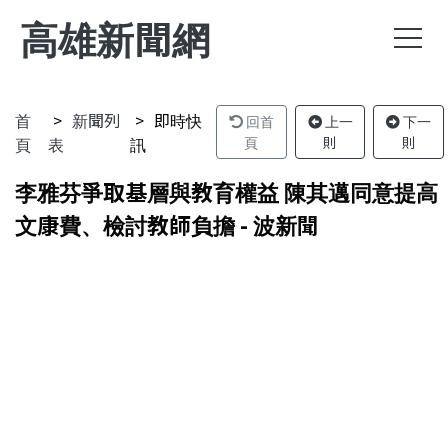
高雄新聞網
首
新聞列
即時快
回首
上一
下一
頁
表
訊
頁
則
則
李雅芬爭取基層與教育權益 陳其邁同意提高
文康費、檢討教師負擔 - 波新聞