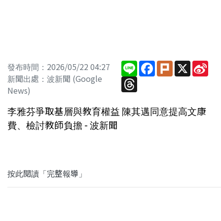
Line
Facebook
Plurk
X
Sin
發布時間：2026/05/22 04:27
We
新聞出處：波新聞 (Google
Threads
News)
李雅芬爭取基層與教育權益 陳其邁同意提高文康
費、檢討教師負擔 - 波新聞
按此閱讀「完整報導」