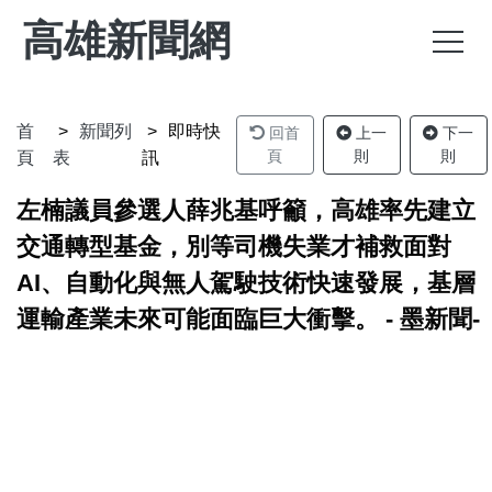
高雄新聞網
首
新聞列
即時快
回首
上一
下一
頁
則
則
頁
表
訊
左楠議員參選人薛兆基呼籲，高雄率先建立
交通轉型基金，別等司機失業才補救面對
AI、自動化與無人駕駛技術快速發展，基層
運輸產業未來可能面臨巨大衝擊。 - 墨新聞-