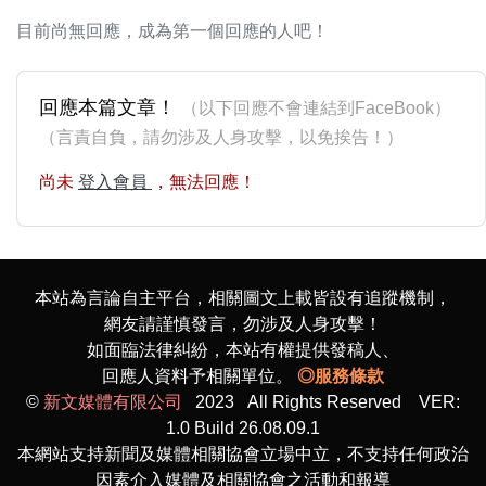
目前尚無回應，成為第一個回應的人吧！
回應本篇文章！
（以下回應不會連結到FaceBook）
（言責自負，請勿涉及人身攻擊，以免挨告！）
尚未
登入會員
，無法回應！
本站為言論自主平台，相關圖文上載皆設有追蹤機制，
網友請謹慎發言，勿涉及人身攻擊！
如面臨法律糾紛，本站有權提供發稿人、
回應人資料予相關單位。
◎服務條款
©
新文媒體有限公司
2023 All Rights Reserved VER:
1.0 Build 26.08.09.1
本網站支持新聞及媒體相關協會立場中立，不支持任何政治
因素介入媒體及相關協會之活動和報導