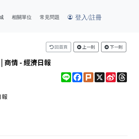
登入/註冊
城
相關單位
常見問題
回首頁
上一則
下一則
商情 - 經濟日報
Line
Facebook
Plurk
X
Sina
Thre
Weibo
日報