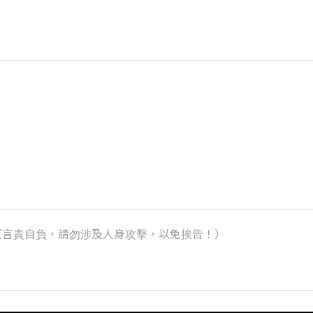
k）（言責自負，請勿涉及人身攻擊，以免挨告！）