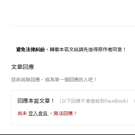
避免法律糾紛
，轉載本區文稿請先徵得原作者同意！
文章回應
目前尚無回應，成為第一個回應的人吧！
回應本篇文章！
（以下回應不會連結到FaceBoo
尚未
登入會員
，無法回應！