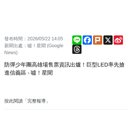
Line
Facebook
Plurk
X
Si
發布時間：2026/05/22 14:05
We
新聞出處：噓！星聞 (Google
Threads
News)
防彈少年團高雄場售票資訊出爐！巨型LED率先搶
進信義區 - 噓！星聞
按此閱讀「完整報導」