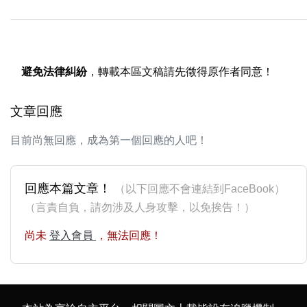
避免法律糾紛
，轉載本區文稿請先徵得原作者同意！
文章回應
目前尚無回應，成為第一個回應的人吧！
回應本篇文章！
（以下回應不會連結到FaceBook）
（言責自負，請勿涉及人身攻擊，以免挨告！）
尚未
登入會員
，無法回應！