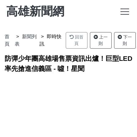
高雄新聞網
首
新聞列
即時快
回首
上一
下一
頁
則
則
頁
表
訊
防彈少年團高雄場售票資訊出爐！巨型LED
率先搶進信義區 - 噓！星聞