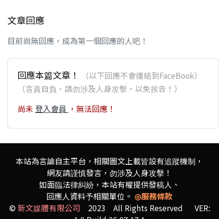
文章回應
目前尚無回應，成為第一個回應的人吧！
回應本篇文章！
（以下回應不會連結到FaceBook）
（言責自負，請勿涉及人身攻擊，以免挨告！）
尚未
登入會員
，無法回應！
本站為言論自主平台，相關圖文上載皆設有追蹤機制，
網友請謹慎發言，勿涉及人身攻擊！
如面臨法律糾紛，本站有權提供發稿人、
回應人資料予相關單位。
◎服務條款
©
新文媒體有限公司
2023 All Rights Reserved VER: