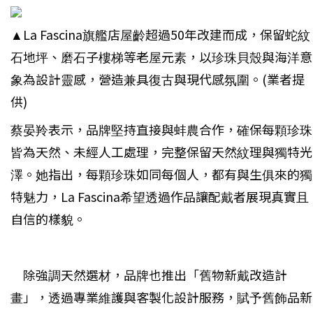
▲La Fascina旗艦店屋齡超過50年改建而成，保留蛇紋
石地坪、磨石子樓梯等老屋元素，以珍珠貝殼與海洋意
象為設計靈感，營造兼具復古與現代感氛圍。(業者提
供)
蔡晏羚表示，品牌堅持直接與蚌農合作，確保每顆珍珠
皆為天然、未經人工處理，完整保留天然紋理與獨特光
澤。她指出，每顆珍珠如同每個人，都有與生俱來的獨
特魅力，La Fascina希望透過作品讓配戴者展現真實且
自信的樣貌。
除強調天然選材，品牌也推出「舊物新戴改造計
畫」，透過專業維護與客製化設計服務，賦予舊飾品新