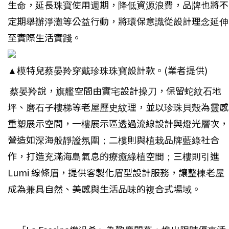
生命，延長珠寶使用週期，降低資源浪費，品牌也將不
定期舉辦淨灘等公益行動，將環保意識從設計理念延伸
至實際生活實踐。
▲模特兒蔡晏羚穿戴珍珠珠寶設計款。(業者提供)
蔡晏羚說，旗艦空間由實宅設計操刀，保留蛇紋石地
坪、磨石子樓梯等老屋歷史紋理，並以珍珠貝殼為靈感
重塑展示空間，一樓展示區透過流線設計與燈光層次，
營造如深海般靜謐氛圍；二樓則與植栽品牌藍綠社合
作，打造充滿海島氣息的療癒綠植空間；三樓則引進
Lumi 線條眉，提供客製化眉型設計服務，讓整棟老屋
成為兼具自然、美感與生活品味的複合式場域。