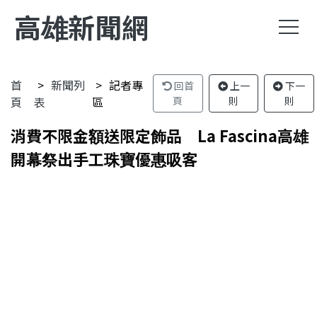
高雄新聞網
首
新聞列
記者專
回首
上一
下一
頁
表
區
頁
則
則
消費不限金額送限定飾品 La Fascina高雄
開幕祭出手工珠寶優惠吸客