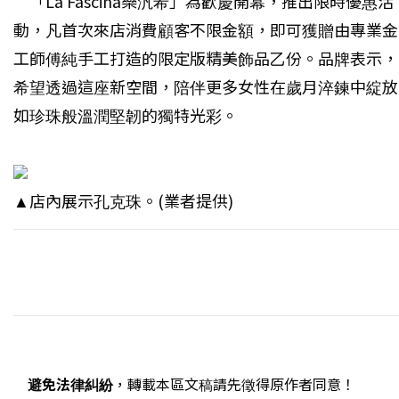
「La Fascina樂汎希」為歡慶開幕，推出限時優惠活
動，凡首次來店消費顧客不限金額，即可獲贈由專業金
工師傅純手工打造的限定版精美飾品乙份。品牌表示，
希望透過這座新空間，陪伴更多女性在歲月淬鍊中綻放
如珍珠般溫潤堅韌的獨特光彩。
▲店內展示孔克珠。(業者提供)
避免法律糾紛
，轉載本區文稿請先徵得原作者同意！