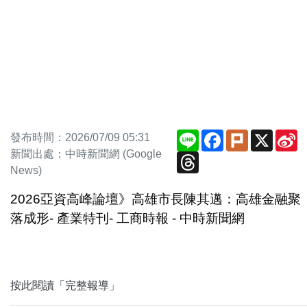
Line
Facebook
Plurk
X
S
發布時間：2026/07/09 05:31
W
新聞出處：中時新聞網 (Google
Threads
News)
2026亞資高峰論壇》高雄市長陳其邁：高雄金融聚
落成形- 產業特刊- 工商時報 - 中時新聞網
按此閱讀「完整報導」