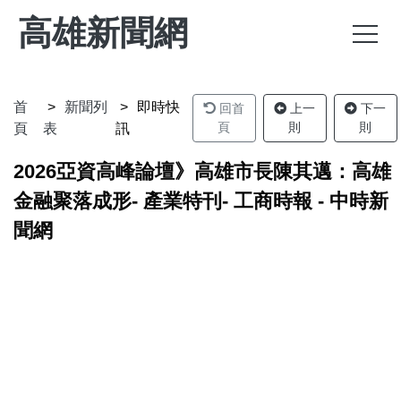
高雄新聞網
首
新聞列
即時快
回首
上一
下一
頁
則
則
頁
表
訊
2026亞資高峰論壇》高雄市長陳其邁：高雄
金融聚落成形- 產業特刊- 工商時報 - 中時新
聞網