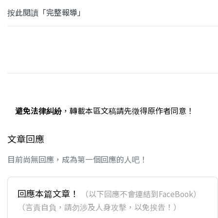
按此閱讀「完整報導」
避免法律糾紛
，轉載本區文稿請先徵得原作者同意！
文章回應
目前尚無回應，成為第一個回應的人吧！
回應本篇文章！
（以下回應不會連結到FaceBook）
（言責自負，請勿涉及人身攻擊，以免挨告！）