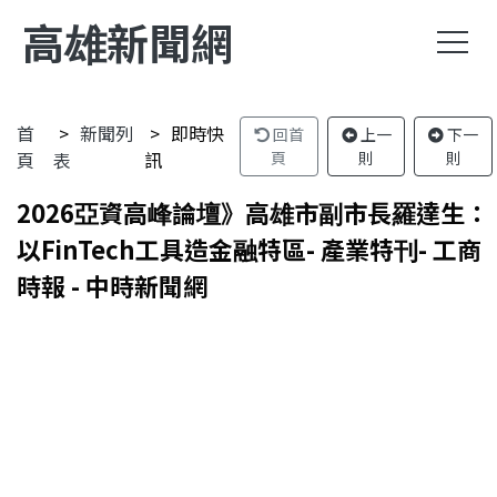
高雄新聞網
首
新聞列
即時快
回首
上一
下一
頁
表
訊
頁
則
則
2026亞資高峰論壇》高雄市副市長羅達生：
以FinTech工具造金融特區- 產業特刊- 工商
時報 - 中時新聞網