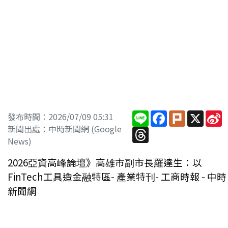
Line
Facebook
Plurk
X
S
發布時間：2026/07/09 05:31
W
新聞出處：中時新聞網 (Google
Threads
News)
2026亞資高峰論壇》高雄市副市長羅達生：以
FinTech工具造金融特區- 產業特刊- 工商時報 - 中時
新聞網