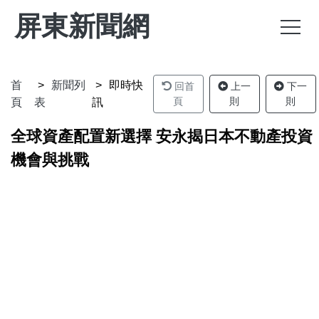
屏東新聞網
首
新聞列
即時快
回首
上一
下一
頁
則
則
頁
表
訊
全球資產配置新選擇 安永揭日本不動產投資
機會與挑戰