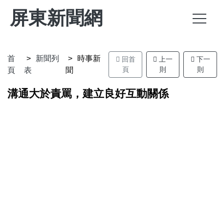
屏東新聞網
首
新聞列
時事新
回首
上一
下一
頁
則
則
頁
表
聞
溝通大於責罵，建立良好互動關係