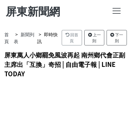
屏東新聞網
首
新聞列
即時快
回首
上一
下一
頁
表
訊
頁
則
則
屏東萬人小鄉罷免風波再起 南州鄉代會正副
主席出「互換」奇招 | 自由電子報 | LINE
TODAY