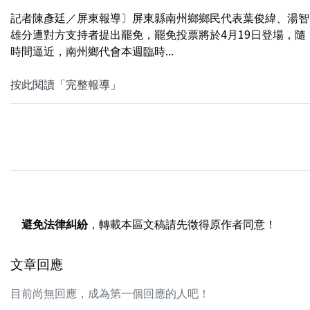
記者陳彥廷／屏東報導〕屏東縣南州鄉鄉民代表葉俊緯、湯智
雄分遭對方支持者提出罷免，罷免投票將於4月19日登場，隨
時間逼近，南州鄉代會本週臨時...
按此閱讀「完整報導」
避免法律糾紛
，轉載本區文稿請先徵得原作者同意！
文章回應
目前尚無回應，成為第一個回應的人吧！