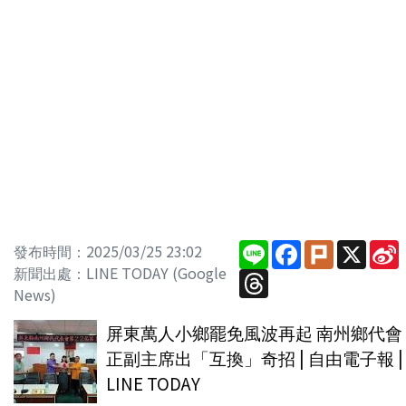
Line
Facebook
Plurk
X
S
發布時間：2025/03/25 23:02
新聞出處：LINE TODAY (Google
Threads
News)
屏東萬人小鄉罷免風波再起 南州鄉代會
正副主席出「互換」奇招 | 自由電子報 |
LINE TODAY