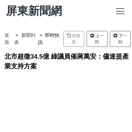
屏東新聞網
首
新聞列
即時快
回首
上一
下一
頁
則
則
頁
表
訊
北市超徵34.5億 綠議員催蔣萬安：儘速提產
業支持方案