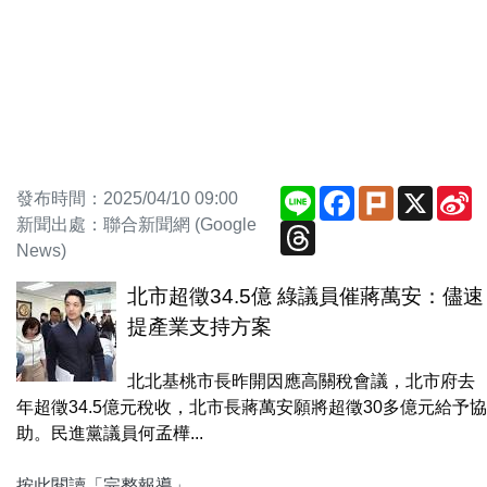
Line
Facebook
Plurk
X
S
發布時間：2025/04/10 09:00
W
新聞出處：聯合新聞網 (Google
Threads
News)
北市超徵34.5億 綠議員催蔣萬安：儘速
提產業支持方案
北北基桃市長昨開因應高關稅會議，北市府去
年超徵34.5億元稅收，北市長蔣萬安願將超徵30多億元給予協
助。民進黨議員何孟樺...
按此閱讀「完整報導」