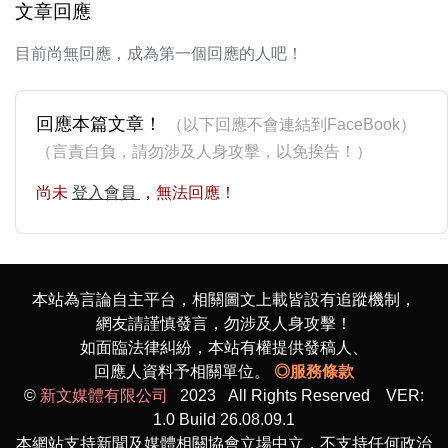
文章回應
目前尚無回應，成為第一個回應的人吧！
回應本篇文章！
（以下回應不會連結到FaceBook）
（言責自負，請勿涉及人身攻擊，以免挨告！）
尚未
登入會員
，無法回應！
本站為言論自主平台，相關圖文上載皆設有追蹤機制，
網友請謹慎發言，勿涉及人身攻擊！
如面臨法律糾紛，本站有權提供發稿人、
回應人資料予相關單位。
◎服務條款
©
新文媒體有限公司
2023 All Rights Reserved VER:
1.0 Build 26.08.09.1
本網站支持新聞及媒體相關協會立場中立，不支持任何政治