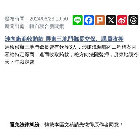
Line
Facebook
Plurk
X
Sina
發布時間：2024/08/23 19:50
Weib
新聞出處：轉自聯合新聞網
涉向廠商收賄款 屏東三地門鄉長交保、課員收押
屏檢偵辦三地門鄉長曾有欽等3人，涉嫌洩漏鄉內工程標案內
容給特定廠商，進而收取賄款，檢方向法院聲押，屏東地院今
天下午裁定曾
避免法律糾紛
，轉載本區文稿請先徵得原作者同意！