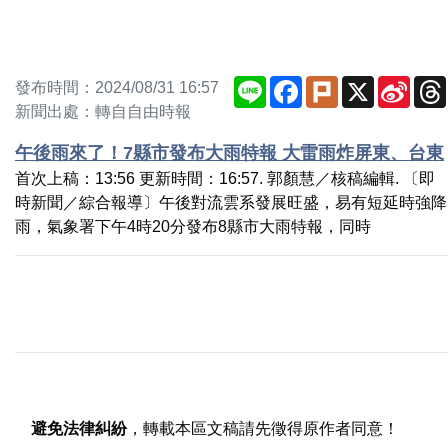
Line
Facebook
Plurk
X
Sina
發布時間：2024/08/31 16:57
Weib
新聞出處：轉自自由時報
午後雨來了！7縣市發布大雨特報 大雷雨炸屏東、台東
首次上稿：13:56 更新時間：16:57. 郭顏慧／核稿編輯. 〔即
時新聞／綜合報導〕午後對流雲系發展旺盛，易有短延時強降
雨，氣象署下午4時20分發布8縣市大雨特報，同時
避免法律糾紛
，轉載本區文稿請先徵得原作者同意！