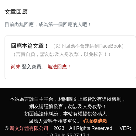
文章回應
目前尚無回應，成為第一個回應的人吧！
回應本篇文章！
（以下回應不會連結到FaceBook）
（言責自負，請勿涉及人身攻擊，以免挨告！）
尚未
登入會員
，無法回應！
本站為言論自主平台，相關圖文上載皆設有追蹤機制，
網友請謹慎發言，勿涉及人身攻擊！
如面臨法律糾紛，本站有權提供發稿人、
回應人資料予相關單位。
◎服務條款
©
新文媒體有限公司
2023 All Rights Reserved VER:
1.0 Build 26.07.17.1