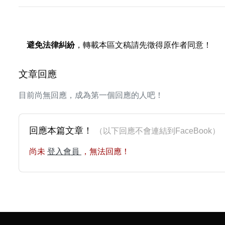
避免法律糾紛
，轉載本區文稿請先徵得原作者同意！
文章回應
目前尚無回應，成為第一個回應的人吧！
回應本篇文章！
（以下回應不會連結到FaceBoo
尚未
登入會員
，無法回應！