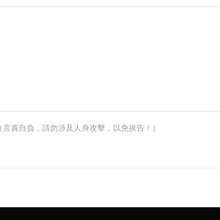
k）（言責自負，請勿涉及人身攻擊，以免挨告！）