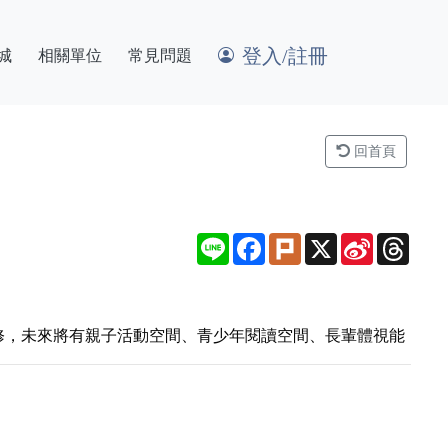
登入/註冊
城
相關單位
常見問題
回首頁
Line
Facebook
Plurk
X
Sina
Thre
Weibo
修，未來將有親子活動空間、青少年閱讀空間、長輩體視能